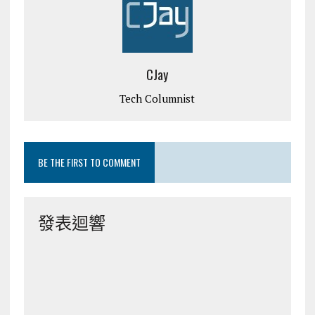
CJay
Tech Columnist
BE THE FIRST TO COMMENT
發表迴響