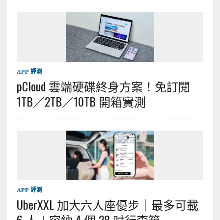
APP 評測
pCloud 雲端硬碟終身方案！免訂閱
1TB／2TB／10TB 開箱實測
APP 評測
UberXXL 加大六人座優步｜最多可載
6 人＋容納 4 個 28 吋行李箱