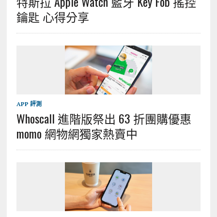
特斯拉 Apple Watch 藍牙 Key Fob 搖控
鑰匙 心得分享
APP 評測
Whoscall 進階版祭出 63 折團購優惠
momo 網物網獨家熱賣中