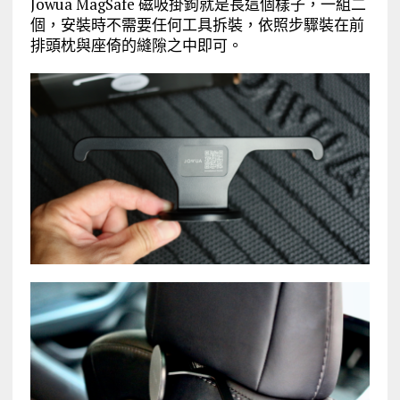
Jowua MagSafe 磁吸掛鉤就是長這個樣子，一組二
個，安裝時不需要任何工具拆裝，依照步驟裝在前
排頭枕與座倚的縫隙之中即可。