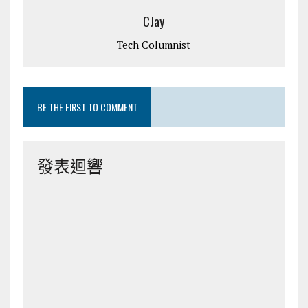
CJay
Tech Columnist
BE THE FIRST TO COMMENT
發表迴響