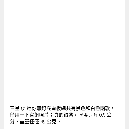
三星 Qi 迷你無線充電板總共有黑色和白色兩款，
借用一下官網照片；真的很薄，厚度只有 0.9 公
分，重量僅僅 49 公克。