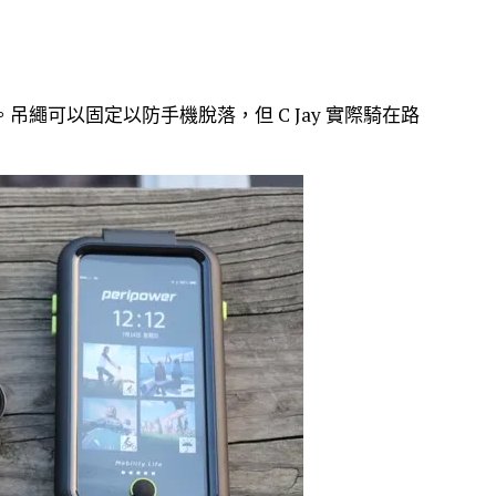
帶。吊繩可以固定以防手機脫落，但 C Jay 實際騎在路