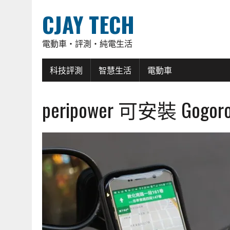
CJAY TECH
電動車・評測・純電生活
科技評測
智慧生活
電動車
peripower 可安裝 