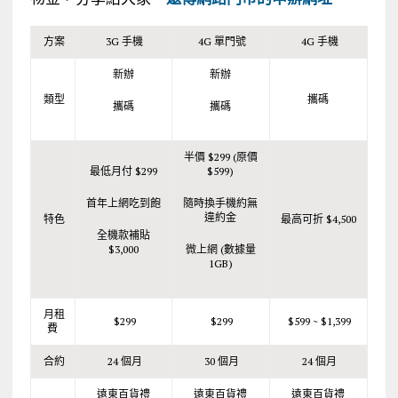
方案
3G 手機
4G 單門號
4G 手機
新辦
新辦
類型
攜碼
攜碼
攜碼
半價 $299 (原價
最低月付 $299
$599)
首年上網吃到飽
隨時換手機約無
違約金
特色
最高可折 $4,500
全機款補貼
$3,000
微上網 (數據量
1GB)
月租
$299
$299
$599 ~ $1,399
費
合約
24 個月
30 個月
24 個月
遠東百貨禮
遠東百貨禮
遠東百貨禮