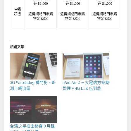
券 $1,000
券 $1,000
券 $1,000
申辦
好禮
遠傳網路門市購
遠傳網路門市購
遠傳網路門市購
物金 $500
物金 $500
物金 $500
相關文章
3G Watchdog 看門狗，監
iPad Air 2 三大電信方案總
測上網流量
整理 + 4G LTE 吃到飽
台灣之星推出終身 0 月租