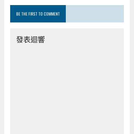
BE THE FIRST TO COMMENT
發表迴響