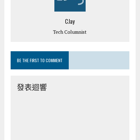
CJay
Tech Columnist
BE THE FIRST TO COMMENT
發表迴響