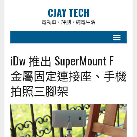
CJAY TECH
電動車・評測・純電生活
iDw 推出 SuperMount F
金屬固定連接座、手機
拍照三腳架