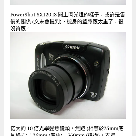
PowerShot SX120 IS 關上閃光燈的樣子，或許是售
價的關係 (文末會提到)，機身的塑膠感太重了，很
沒質感。
偌大的 10 倍光學變焦鏡頭，焦距 (相等於35mm底
片格式)：36mm (廣角) – 360mm (遠攝)，支援