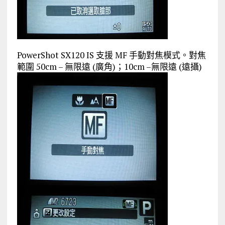
PowerShot SX120 IS 支援 MF 手動對焦模式。對焦
範圍 50cm – 無限遠 (廣角)；10cm –無限遠 (遠攝)