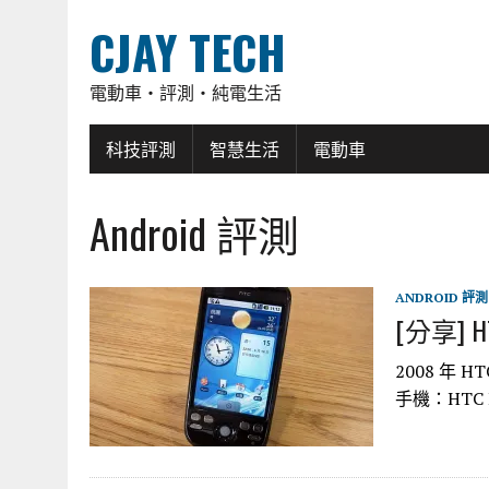
CJAY TECH
電動車・評測・純電生活
科技評測
智慧生活
電動車
Android 評測
ANDROID 評測
[分享] 
2008 年 
手機：HTC 