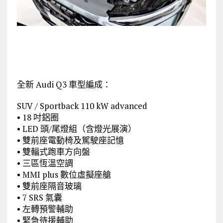
全新 Audi Q3 車型編成：
SUV / Sportback 110 kW advanced
• 18 吋鋁圈
• LED 頭/尾燈組（含燈光展演）
• 雙前座電動椅及駕駛座記憶
• 雙輻式跑車方向盤
• 三區恆溫空調
• MMI plus 數位虛擬座艙
• 雙前座隔音玻璃
• 7 SRS 氣囊
• 左轉預警輔助
• 緊急待援輔助