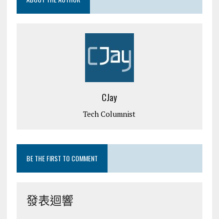
CJay
Tech Columnist
BE THE FIRST TO COMMENT
發表迴響