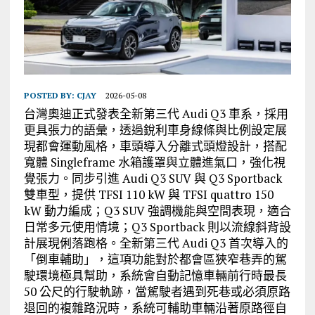
POSTED BY:
CJAY
2026-05-08
台灣奧迪正式發表全新第三代 Audi Q3 車系，採用
更具張力的語彙，透過銳利車身線條與比例設定展
現都會運動風格，車頭導入分離式頭燈設計，搭配
寬體 Singleframe 水箱護罩與立體進氣口，強化視
覺張力。同步引進 Audi Q3 SUV 與 Q3 Sportback
雙車型，提供 TFSI 110 kW 與 TFSI quattro 150
kW 動力編成；Q3 SUV 強調機能與空間表現，適合
日常多元使用情境；Q3 Sportback 則以流線斜背設
計展現俐落跑格。全新第三代 Audi Q3 首次導入的
「倒車輔助」，這項功能對於都會區狹窄巷弄的駕
駛環境極具幫助，系統會自動記憶車輛前行時最長
50 公尺的行駛軌跡，當駕駛者遇到死巷或必須原路
退回的複雜路況時，系統可輔助車輛沿著原路徑自