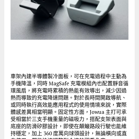
車架內建半導體製冷面板，可在充電過程中主動為
手機降溫，同時 MagSafe 充電模組內也配置靜音循
環風扇，將充電時累積的熱能有效導出，減少因過
熱而導致的充電降速問題。對於長時間開啟導航、
或同時執行高效能應用程式的使用情境來說，實際
體感差異相當明顯。固定性方面，Jowua 主打可承
受相當於三支手機重量的磁吸力，搭配支架表面與
底座的防滑矽膠設計，即使在顛簸路段行駛也能維
持穩定，加上 360 度萬向球頭設計，無論橫向或直