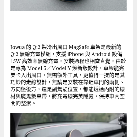
Jowua
的
Qi2
製冷出風口
MagSafe
車架是最新的
Qi2
無線充電模組，支援
iPhone
與
Android
設備
15W
高效率無線充電，
安裝過程也相當直覺，由於
是專為
Model 3
／
Model Y
煥新版設計，車架能完
美卡入出風口，無需額外工具。更值得一提的是其
巧妙的走線設計，無論是安裝在靠近車門的兩側、
方向盤後方，還是副駕駛位置，都能透過內附的線
材與魔鬼氈束帶，將充電線完美隱藏，保持車內空
間的整潔。