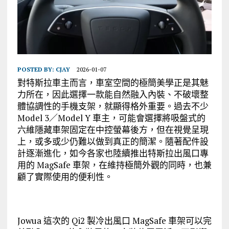
POSTED BY:
CJAY
2026-01-07
對特斯拉車主而言，車室空間的極簡美學正是其魅
力所在，因此選擇一款能自然融入內裝、不破壞整
體協調性的手機支架，就顯得格外重要。過去不少
Model 3／Model Y 車主，可能會選擇將吸盤式的
六維隱藏車架固定在中控螢幕後方，但在視覺呈現
上，或多或少仍難以做到真正的簡潔。隨著配件設
計逐漸進化，如今各家也陸續推出特斯拉出風口專
用的 MagSafe 車架，在維持極簡外觀的同時，也兼
顧了實際使用的便利性。
Jowua
這次的
Qi2
製冷出風口
MagSafe
車架可以
完