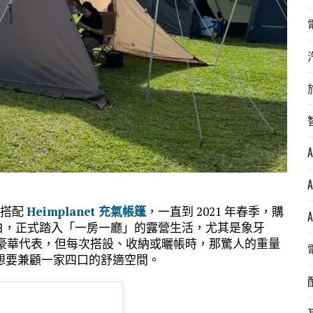
2 搭配
Heimplanet 充氣帳篷
，一直到 2021 年春季，購
671R) 象牙白，正式踏入「一房一廳」的露營生活，尤其是象牙
級的豪華代表，但每次搭設、收納或曬帳時，那驚人的重量
想要兼顧一家四口的舒適空間。