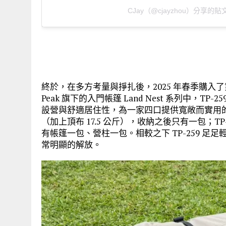
CJay（@cjayzhou）分享的貼
終於，在多方考量與掙扎後，2025 年春季購入了第二頂隧道帳
Peak 旗下的入門帳篷 Land Nest 系列中，TP-2
設營與舒適居住性，為一家四口提供寬敞而實用的空間。
（加上頂布 17.5 公斤），收納之後只有一包；TP-
有帳篷一包、營柱一包。相較之下 TP-259 足足
常明顯的解放。