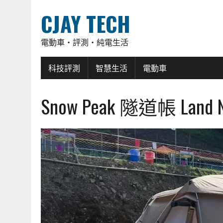
CJAY TECH
電動車・評測・純電生活
科技評測
智慧生活
電動車
Snow Peak 隧道帳 Lan