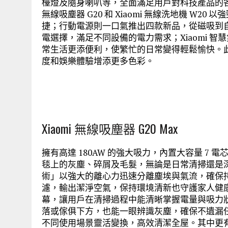
檯燈及隨身喇叭等，全面滿足用戶對科技產品的各種需求。
無線吸塵器 G20 和 Xiaomi 無線洗地機 W
捷；行動電源則一口氣推出四款新品，從磁吸到
電選擇，滿足不同設備的電力需求；Xiaomi 智慧氣炸鍋 
常生活更添便利，使繁忙的日常變得輕鬆愉快。
度和娛樂體驗增添更多色彩。
Xiaomi 無線吸塵器 G20 Max
擁有高達 180AW 的強大吸力，內置大容量 7 
毯上的灰塵、碎屑及毛髮，無論是日常清掃還是深
術」以強大的離心力迅速分離塵埃與氣流，確保持
濾，輸出潔淨空氣，保持環境清新也守護家人健康。Xia
幕，讓用戶在清掃過程中能清晰掌握電量與吸力狀
落或傢俱下方，也能一眼辨識灰塵，確保不遺漏任
不同使用場景靈活變換，高效清潔全屋。其中更