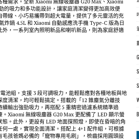
全新 Xiaomi 無線吸塵器 G20 Max、Xiaomi
20 以強勁的吸力和多功能設計，讓家庭清潔變得更加高效便
自帶線、小巧易攜帶到超大電量，提供了多元靈活的充
4.5L 和 Xiaomi 自動感應洗手機 Type-C 版為日
此外，一系列室內照明新品和喇叭新品，則為家庭舒適
電芯電池組，支援 3 段可調吸力，能輕鬆應對各種地板與地
度清潔，均可輕鬆搞定。搭載的「12 錐塵氣分離技
續輸出強勁吸力，再搭配 5 重精密過濾系統精準過
omi 無線吸塵器 G20 Max 更配備了 LED 顯示螢
態。此外，更設有 LED 地面探照燈，即使在昏暗的角
何一處，實現全面清潔。搭配上 4+1 配件組，可根據
有毛孩爸媽必備的「寵物專用毛刷」，梳齒採用圓頭設