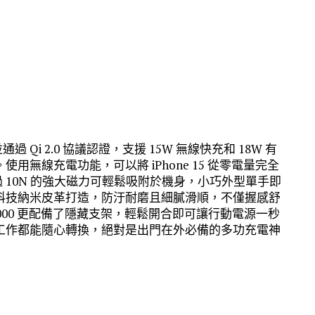
 Qi 2.0 協議認證，支援 15W 無線快充和 18W 有
無線充電功能，可以將 iPhone 15 從零電量完全
過 10N 的強大磁力可輕鬆吸附於機身，小巧外型單手即
科技納米皮革打造，防汙耐磨且細膩滑順，不僅握感舒
 6000 更配備了隱藏支架，輕鬆開合即可讓行動電源一秒
工作都能隨心轉換，絕對是出門在外必備的多功充電神