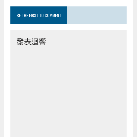
BE THE FIRST TO COMMENT
發表迴響