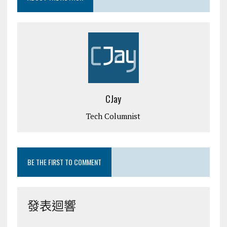
CJay
Tech Columnist
BE THE FIRST TO COMMENT
發表迴響