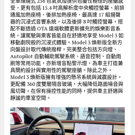
全車環繞式 256 色氣氛燈提供包覆性極佳的座艙感
受，更有包括 15.4 吋高解析度中央觸控螢幕、前排
通風加熱座椅、後排加熱座椅、最高達 17 組揚聲
器的沉浸式音響系統，以及後排 8 吋觸控螢幕，搭
配不斷透過 OTA 遠端軟體更新擴充的娛樂影音系
統，讓駕駛與乘客皆能自在舒適地享受 Model 3 如
移動劇院般的沉浸式體驗。Model 3 煥新版全新方
向盤設計取代傳統撥桿，完美整合包括方向燈、
Autopilot 自動輔助駕駛系統、語音控制、自動雨
刷等常用功能，亦新增盲點警示燈，為車主打造兼
具簡約設計與實用性的駕駛座艙。除此之外，
Model 3 煥新版擁有增強的懸吊系統與減震設計，
更配備 360 度雙層隔音玻璃，大幅降低路面噪音與
風切聲，在保有操控性能的同時，提供車主舒適與
靜謐的車室空間。