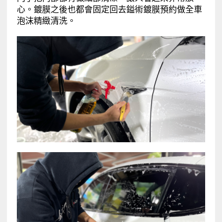
心。鍍膜之後也都會固定回去鎰術鍍膜預約做全車
泡沫精緻清洗。