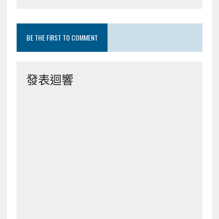
BE THE FIRST TO COMMENT
發表迴響