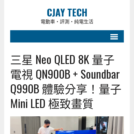
CJAY TECH
電動車・評測・純電生活
三星 Neo QLED 8K 量子
電視 QN900B + Soundbar
Q990B 體驗分享！量子
Mini LED 極致畫質