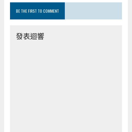
BE THE FIRST TO COMMENT
發表迴響