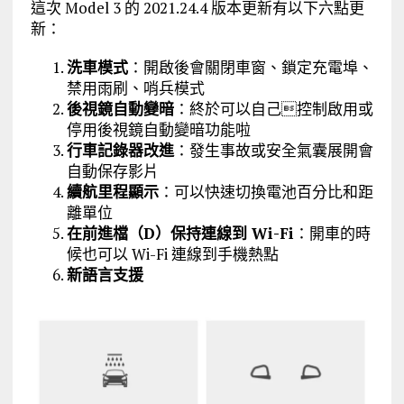
這次 Model 3 的 2021.24.4 版本更新有以下六點更
新：
洗車模式
：開啟後會關閉車窗、鎖定充電埠、
禁用雨刷、哨兵模式
後視鏡自動變暗
：終於可以自己控制啟用或
停用後視鏡自動變暗功能啦
行車記錄器改進
：發生事故或安全氣囊展開會
自動保存影片
續航里程顯示
：可以快速切換電池百分比和距
離單位
在前進檔（D）保持連線到 Wi-Fi
：開車的時
候也可以 Wi-Fi 連線到手機熱點
新語言支援