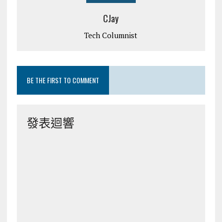
CJay
Tech Columnist
BE THE FIRST TO COMMENT
發表迴響