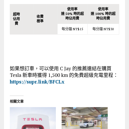
使用率
使用率
達
50%
時的超
達
100%
時的超
超時
收費
時佔用費
時佔用費
佔用
標準
費
每分鐘 NT$15
每分鐘 NT$30
如果想訂車，可以使用 C Jay 的推薦連結在購買
Tesla 新車時獲得 1,500 km 的免費超級充電里程：
https://supr.link/BFCLx
相關文章