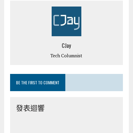
CJay
Tech Columnist
BE THE FIRST TO COMMENT
發表迴響