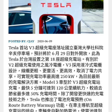
POSTED BY:
CJAY
2020-06-09
Tesla 首站 V3 超級充電座落址國立臺灣大學社科院
辛亥停車場，預計將於 6 月 29 日對外開放，此為
Tesla 於台灣設置之第 18 座超級充電站。有別於
V2 超級充電使用之風冷電纜，V3 採用液冷式電纜
設計，線纜更輕、更靈活、更高效，取消了電力共
享，可實現充電功率最高達 250 kW，為目前最新
的充電解決方案。Model 3 車型於 V3 超級充電站
充電，最快 5 分鐘可達到 120 公里續航力，較過去
節省最多達 50% 充電時間。除了開發更快速的充電
技術之外，Tesla 也推出了電池充電預熱 (On
Route Battery Warmup) 功能，在車主導航至超級
充電站的途中，車輛會自動加熱電池，使電池達到