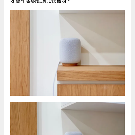
才會和客廳裝潢比較搭呀。