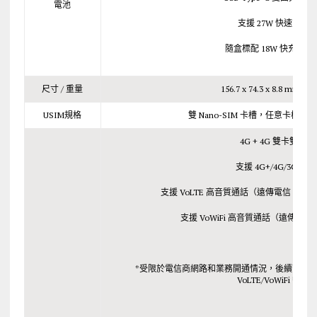
電池
支援 27W 快速充電
隨盒標配 18W 快充充電
尺寸 / 重量
156.7 x 74.3 x 8.8 mm / 19
USIM規格
雙 Nano-SIM 卡槽，任意卡槽
4G + 4G 雙卡雙待
支援 4G+/4G/3G/2G
支援 VoLTE 高音質通話（遠傳電信、台
支援 VoWiFi 高音質通話（遠傳電
*受限於電信商網路和業務開通情況，後續可透
VoLTE/VoWiFi 需求