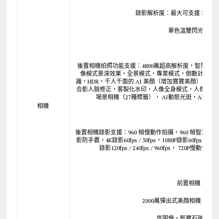
錄影解析度：最大可支援 3840 × 2
單色溫雙閃光燈
後置相機拍照功能支援：4800萬超高解析度，智慧超
像模式景深效果，全景模式，專業模式，倒數計時拍
識，HDR，千人千面的 AI 美顔（增加寶寶美顔），A
合影人臉修正，客製化水印，人像全身模式，人像景深效
場景相機（27種標籤）， AI動態光斑，AI影棚
相機
後置相機錄影支援：960 幀慢動作拍攝，960 幀智慧
影防手震，4K錄影60fps / 30fps，1080P錄影60fps / 30
錄影120fps / 240fps / 960fps， 720P慢動作錄影120
前置相機
2000萬彈出式美顔相機 0.8μm，
氛圍燈，藍寶石玻璃蓋