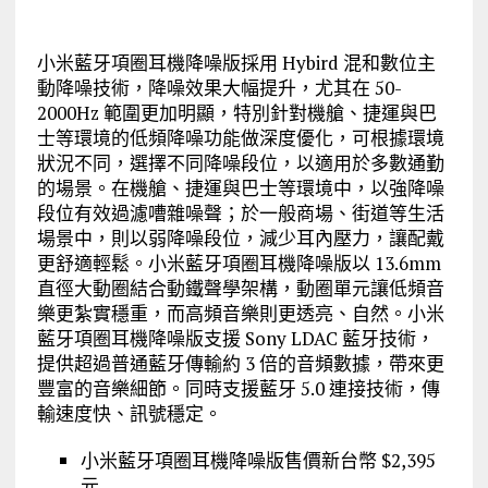
小米藍牙項圈耳機降噪版採用 Hybird 混和數位主
動降噪技術，降噪效果大幅提升，尤其在 50-
2000Hz 範圍更加明顯，特別針對機艙、捷運與巴
士等環境的低頻降噪功能做深度優化，可根據環境
狀況不同，選擇不同降噪段位，以適用於多數通勤
的場景。在機艙、捷運與巴士等環境中，以強降噪
段位有效過濾嘈雜噪聲；於一般商場、街道等生活
場景中，則以弱降噪段位，減少耳內壓力，讓配戴
更舒適輕鬆。小米藍牙項圈耳機降噪版以 13.6mm
直徑大動圈結合動鐵聲學架構，動圈單元讓低頻音
樂更紮實穩重，而高頻音樂則更透亮、自然。小米
藍牙項圈耳機降噪版支援 Sony LDAC 藍牙技術，
提供超過普通藍牙傳輸約 3 倍的音頻數據，帶來更
豐富的音樂細節。同時支援藍牙 5.0 連接技術，傳
輸速度快、訊號穩定。
小米藍牙項圈耳機降噪版售價新台幣 $2,395
元