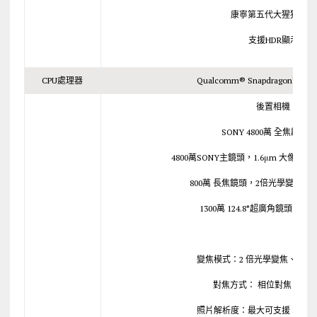
康寧第五代大猩猩玻璃
支援HDR顯示
CPU處理器
Qualcomm® Snapdragon™ 
後置相機
SONY 4800萬 全焦段三
4800萬SONY主鏡頭，1.6μm 大像素（四
800萬 長焦鏡頭，2倍光學變焦 1.12μ
1300萬 124.8°超廣角鏡頭 1.12μ
變焦模式：2 倍光學變焦、10 
對焦方式： 相位對焦、反
照片解析度：最大可支援 8000×6