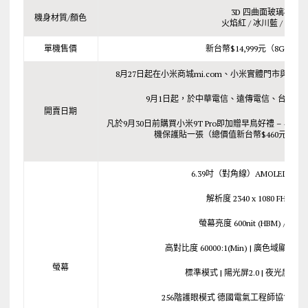
3D 四曲面玻璃機身
機身材質/顏色
火焰紅 / 冰川藍 / 碳纖
單機售價
新台幣$14,999元（8GB+25
8月27日起在小米商城mi.com、小米實體門市與PCh
9月1日起，於中華電信、遠傳電信、台灣之
開賣日期
凡於9月30日前購買小米9T Pro即加贈早鳥好禮 – 
機保護貼一張（總價值新台幣$460元）；
6.39吋（對角線）AMOLED 彈
解析度 2340 x 1080 FHD+ 403
螢幕亮度 600nit (HBM) / 430nit
高對比度 60000:1(Min) | 廣色域顯示 NTS
螢幕
標準模式 | 陽光屏2.0 | 夜光屏 |
256階護眼模式 德國電氣工程師協會 VD