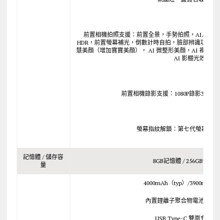
前置相機拍照支援：前置全景，手勢拍照，AI人景
HDR，前置螢幕補光，倒數計時自拍，臉部辨識功能，全
慧美顔（增加寶寶美顔）， AI 微整形美顔，AI 裸妝美顔
AI 影棚光效
前置相機錄影支援：1080P錄影30fps，7
螢幕指紋解鎖：第七代螢幕指紋
記憶體 / 儲存容
8GB記憶體 / 256GB儲存
量
4000mAh（typ）/3900mAh
內置鋰離子聚合物電池，不
USB Type-C 雙面充電接