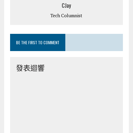
CJay
Tech Columnist
BE THE FIRST TO COMMENT
發表迴響