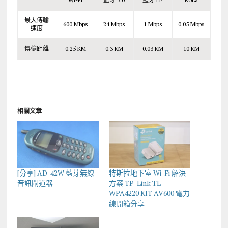
最大傳輸
600 Mbps
24 Mbps
1 Mbps
0.05 Mbps
速度
傳輸距離
0.25 KM
0.3 KM
0.03 KM
10 KM
相關文章
[分享] AD-42W 藍芽無線
特斯拉地下室 Wi-Fi 解決
音訊閘道器
方案 TP-Link TL-
WPA4220 KIT AV600 電力
線開箱分享