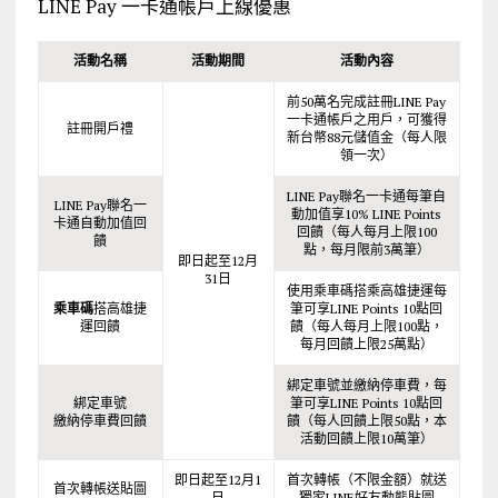
LINE Pay 一卡通帳戶上線優惠
活動名稱
活動期間
活動內容
前50萬名完成註冊LINE Pay
一卡通帳戶之用戶，可獲得
註冊開戶禮
新台幣88元儲值金（每人限
領一次）
LINE Pay聯名一卡通每筆自
LINE Pay聯名一
動加值享10% LINE Points
卡通自動加值回
回饋（每人每月上限100
饋
點，每月限前3萬筆）
即日起至12月
31日
使用乘車碼搭乘高雄捷運每
乘車碼
搭高雄捷
筆可享LINE Points 10點回
運回饋
饋（每人每月上限100點，
每月回饋上限25萬點）
綁定車號並繳納停車費，每
綁定車號
筆可享LINE Points 10點回
繳納停車費回饋
饋（每人回饋上限50點，本
活動回饋上限10萬筆）
即日起至12月1
首次轉帳（不限金額）就送
首次轉帳送貼圖
日
獨家LINE好友動態貼圖