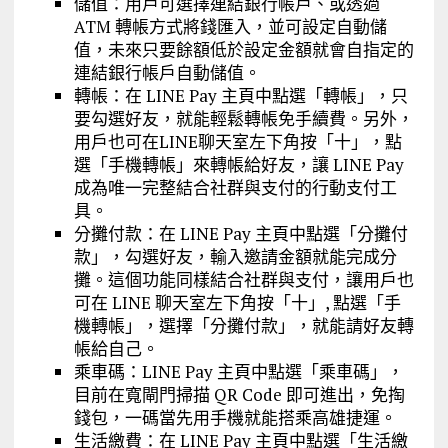
儲值：用戶可選擇連結銀行帳戶、或透過
ATM 轉帳方式將錢匯入，並可設定自動儲
值，未來只要餘額低於設定金額就會自指定的
連結銀行帳戶自動儲值。
轉帳：在 LINE Pay 主頁中點選「轉帳」，只
要勾選好友，就能輕鬆轉帳免手續費。另外，
用戶也可在LINE聊天室左下角按「十」，點
選「手機轉帳」來轉帳給好友，讓 LINE Pay
成為唯一完整結合社群與支付的行動支付工
具。
分攤付款：在 LINE Pay 主頁中點選「分攤付
款」，勾選好友，輸入邀請金額就能完成分
攤。這個功能同樣結合社群與支付，讓用戶也
可在 LINE 聊天室左下角按「十」, 點選「手
機轉帳」，選擇「分攤付款」，就能請好友轉
帳給自己。
乘車碼：LINE Pay 主頁中點選「乘車碼」，
目前在寬閘門掃描 QR Code 即可進出，免掏
錢包，一碼當先用手機就能搭乘高雄捷運。
生活繳費：在 LINE Pay 主頁中點選「生活繳