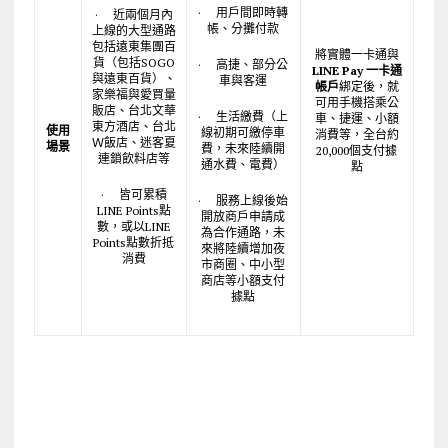
· 用戶間即時轉
· 近兩個月內
帳、分攤付款
上線的大型通路
包括遠東集團百
將實體一卡通與
貨（包括SOGO
· 高捷、部分公
LINE Pay
一卡通
與遠東百貨）、
車與客運
帳戶
綁定後，就
家樂福與愛買量
可用手機搭乘公
販店、台北文華
· 生活繳費（上
車、捷運、小額
東方酒店、台北
使用
線初期可繳停車
消費等，全台約
Ｗ飯店、迷客夏
場景
費，未來陸續開
20,000個支付據
連鎖飲料店等
通水費、電費）
點
· 皆可累積
· 服務上線後始
LINE Points點
開放商戶申請成
數，或以LINE
為合作通路，未
Points點數折抵
來將陸續增加夜
消費
市商圈、中小型
商店等小額支付
據點