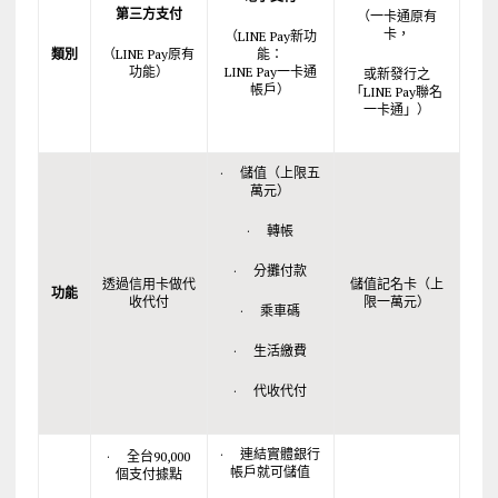
第三方支付
（一卡通原有
卡，
（LINE Pay新功
類別
（LINE Pay原有
能：
功能）
LINE Pay一卡通
或新發行之
帳戶）
「LINE Pay聯名
一卡通」）
· 儲值（上限五
萬元）
· 轉帳
· 分攤付款
透過信用卡做代
儲值記名卡（上
功能
收代付
限一萬元）
· 乘車碼
· 生活繳費
· 代收代付
· 連結實體銀行
· 全台90,000
帳戶就可儲值
個支付據點