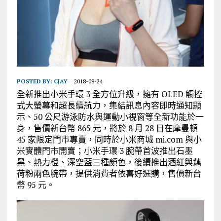
POSTED BY:
CJAY
2018-08-24
全新推出小米手環 3 全方位升級，擁有 OLED 觸控
式大螢幕和超長續航力，集結訊息內容即時通知顯
示、50 公尺游泳防水與運動小視窗等全新功能於一
身，售價新台幣 865 元，將於 8 月 28 日在摩曼頓
45 家限定門市專賣，同時於小米商城 mi.com 與小
米實體門市開賣；小米手環 3 腕帶首波推出石墨
黑、熱力橙、深空藍三種顏色，後續推出酒紅與藕
荷粉兩色腕帶，提供消費者依喜好選購，售價新台
幣 95 元。