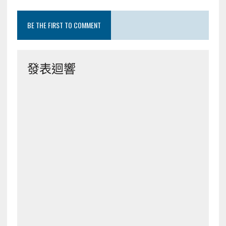
BE THE FIRST TO COMMENT
發表迴響