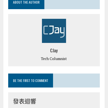
ABOUT THE AUTHOR
CJay
Tech Columnist
BE THE FIRST TO COMMENT
發表迴響