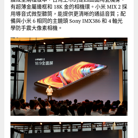
有超薄金屬邊框和 18K 金的相機環。小米 MIX 2 採
用導音式微型聽筒，能提供更清晰的通話音質；配
備與小米 6 相同的主鏡頭 Sony IMX386 和 4 軸光
學防手震大像素相機。