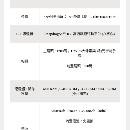
螢幕
5.99吋全面屏；18:9螢幕比例；2160×1080 FHD+
CPU處理器
Snapdragon™ 835 高通旗艦行動平台 (八核心)
主鏡頭 : 1200萬；1.25μm大像素與 4軸光學防手
震
相機
前置鏡頭 : 500萬
記憶體 / 儲存
6GB RAM / 64GB ROM；6GB RAM / 128GB ROM
容量
(不可擴充)
3400mAh（max）/ 3300mAh（min）
內置電池，免更換
電池