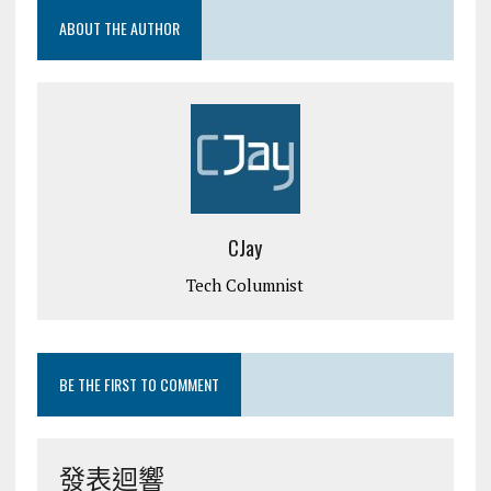
ABOUT THE AUTHOR
CJay
Tech Columnist
BE THE FIRST TO COMMENT
發表迴響