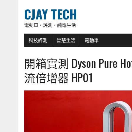
CJAY TECH
電動車・評測・純電生活
科技評測
智慧生活
電動車
開箱實測 Dyson Pure 
流倍增器 HP01