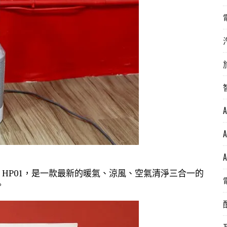
氣流倍增器 HP01，是一款最新的暖氣、涼風、空氣清淨三合一的
。