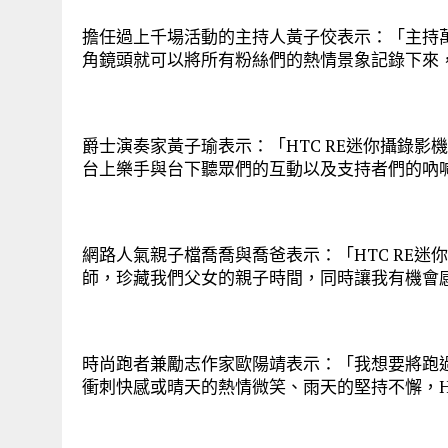
擔任過上千場活動的主持人黃子佼表示：「主持萬
角鏡頭就可以將所有粉絲們的熱情景象記錄下來
爵士演奏家黃子瑜表示：「HTC RE迷你攝錄影機
台上樂手與台下聽眾們的互動以及支持者們的吶
網路人氣親子檔喬喬與喬爸表示：「HTC RE
師，珍藏我們父女的親子時間，同時讓我有機會
時尚跑者兼勵志作家歐陽靖表示：「我想要將跑
衝刺快感或晴天的熱情微笑、雨天的堅持不懈，H