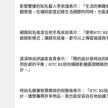
影歌雙棲的知名藝人李依瑾表示：「生活的樂趣就
觀景窗，在捕捉創意記錄生活細節的同時，也能
網路知名搖滾吉他手馬叔叔表示：「使用HTC 
啟錄影模式；攝錄完成後，更可以上傳雲端或與
資深時尚評論家袁青表示：「簡約設計是時尚的
到好處的平衡；HTC RE迷你攝錄影機圓潤精
計。」
時尚名模兼智慧媽咪的倪雅倫表示：「HTC R
計，儘管攜帶許多物品，我也能從容自在地拍攝