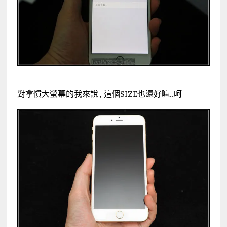
對拿慣大螢幕的我來說 , 這個SIZE也還好嘛..呵