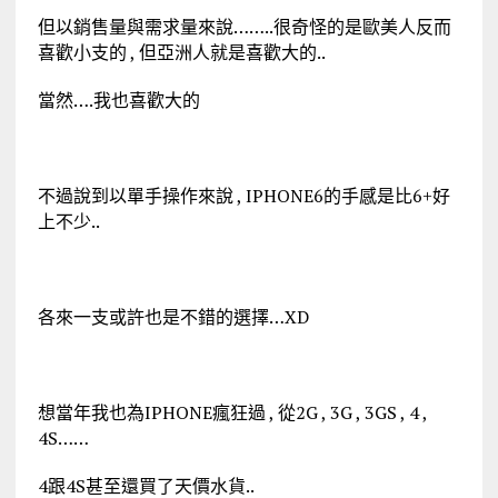
但以銷售量與需求量來說……..很奇怪的是歐美人反而
喜歡小支的 , 但亞洲人就是喜歡大的..
當然….我也喜歡大的
不過說到以單手操作來說 , IPHONE6的手感是比6+好
上不少..
各來一支或許也是不錯的選擇…XD
想當年我也為IPHONE瘋狂過 , 從2G , 3G , 3GS , 4 ,
4S……
4跟4S甚至還買了天價水貨..