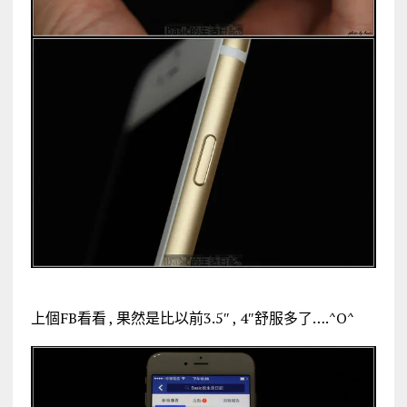
上個FB看看 , 果然是比以前3.5″ , 4″舒服多了….^O^