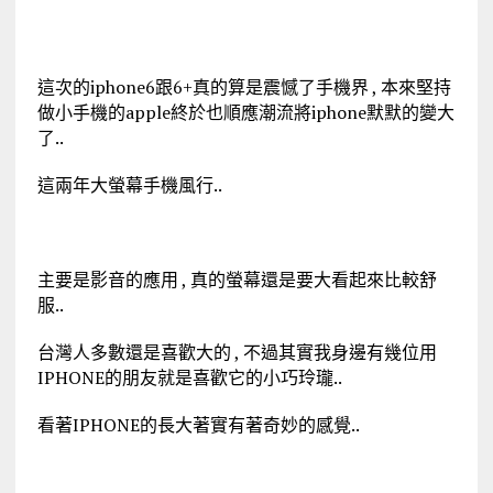
這次的iphone6跟6+真的算是震憾了手機界 , 本來堅持
做小手機的apple終於也順應潮流將iphone默默的變大
了..
這兩年大螢幕手機風行..
主要是影音的應用 , 真的螢幕還是要大看起來比較舒
服..
台灣人多數還是喜歡大的 , 不過其實我身邊有幾位用
IPHONE的朋友就是喜歡它的小巧玲瓏..
看著IPHONE的長大著實有著奇妙的感覺..