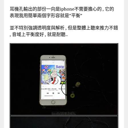
耳機孔輸出的部份一向是iphone不需要擔心的 , 它的
表現我用簡單兩個字形容就是”平衡”
並不特別強調透明度與解析 , 但是整體上聽來推力不錯
, 音域上平衡度好 , 就是耐聽..