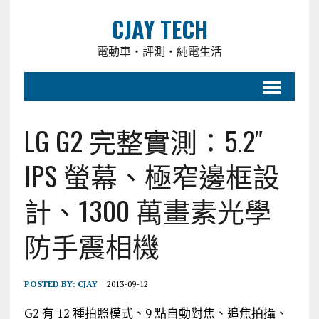
CJAY TECH
電動車・評測・純電生活
LG G2 完整實測：5.2″
IPS 螢幕、極窄邊框設
計、1300 萬畫素光學
防手震相機
POSTED BY:
CJAY
2013-09-12
G2 有 12 種拍照模式、9 點自動對焦、追焦拍攝、