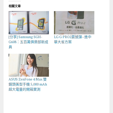
相關文章
[分享] Samsung SGH-
LG G PRO2震憾彈–進中
G608：五百萬俱樂部新成
華大省方案
員
ASUS ZenFone 4 Max 雙
鏡頭美型手機 5,000 mAh
超大電量的開箱實測