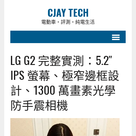
CJAY TECH
電動車・評測・純電生活
LG G2 完整實測：5.2″
IPS 螢幕、極窄邊框設
計、1300 萬畫素光學
防手震相機