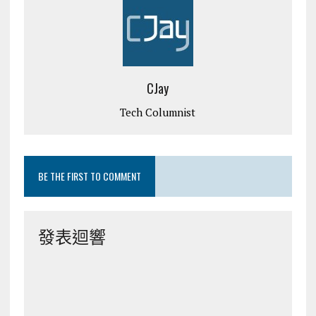
CJay
Tech Columnist
BE THE FIRST TO COMMENT
發表迴響