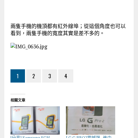
兩隻手機的機頂都有紅外線埠；從這個角度也可以
看到，兩隻手機的寬度其實是差不多的。
1
2
3
4
相關文章
[分享] Samsung SGH-
LG G PRO2震憾彈–進中