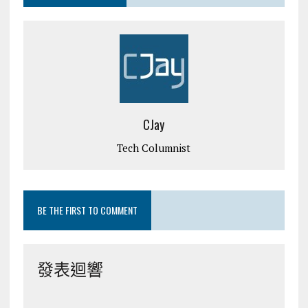
CJay
Tech Columnist
BE THE FIRST TO COMMENT
發表迴響