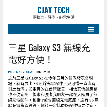
CJAY TECH
電動車・評測・純電生活
三星 Galaxy S3 無線充
電好方便！
POSTED BY:
CJAY
2012-09-20
之前三星 Galaxy S3 在今年五月的倫敦發表會現
場，就有展出 S3 無線充電配件，只可惜一直沒有
引進台灣；如果真的在台灣販售，相信其價錢應該
也不便宜吧。後來和強者我朋友一起在大陸買了無
線充電配件，包括 Palm 無線充電底座，還有 S3 無
線充電背蓋等等，價錢一定比原廠配件還要便宜，