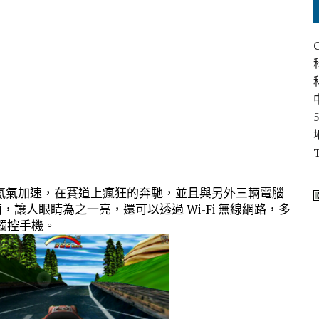
氮氣加速，在賽道上瘋狂的奔馳，並且與另外三輛電腦
，讓人眼睛為之一亮，還可以透過 Wi-Fi 無線網路，多
 觸控手機。