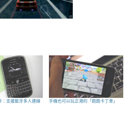
R 賽車：支援藍牙多人連線
手機也可以玩正港的「跑跑卡丁車」