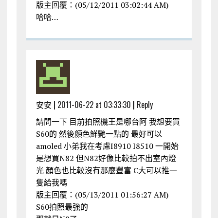
版主回覆：(05/12/2011 03:02:44 AM)
哈哈…
安安 |
2011-06-22 at 03:33:30
|
Reply
請問一下 目前拍照機王是哪台阿 我想要買
S60的 然後顏色鮮艷一點的 最好可以
amoled 小弟我在考慮I8910 I8510 一開始
是想買N82 但N82好像比較拍不出室內燈
光 顏色也比較沒有那麼豐富 C大可以推一
隻給我嗎
版主回覆：(05/13/2011 01:56:27 AM)
S60拍照最強的