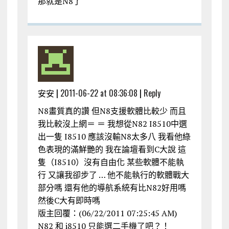
那就是N8了
安安 |
2011-06-22 at 08:36:08
|
Reply
N8畫質真的讚 但N8支援軟體比較少 而且
我比較沒上網＝ ＝ 我想從N82 I8510中選
出一隻 I8510 應該沒輸N8太多八 我看他綠
色表現的滿鮮艷的 我在論壇看到C大說 這
隻（I8510）沒有自由化 某些軟體不能執
行 又讓我卻步了 … 他不能執行的軟體戰大
部分嗎 還有他的導航系統有比N82好用嗎
然後C大有即時嗎
版主回覆：(06/22/2011 07:25:45 AM)
N82 和 i8510 只能選二手機了吧？！