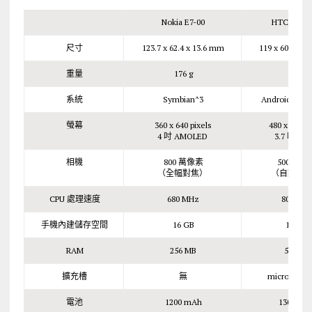
Nokia E7-00
HTC Desir
尺寸
123.7 x 62.4 x 13.6 mm
119 x 60.4 x 1
重量
176 g
180 g
系統
Symbian^3
Android 2.2 (
螢幕
360 x 640 pixels
480 x 800 pi
4 吋 AMOLED
3.7 吋 SL
相機
800 萬像素
500 萬像
（全幅對焦）
（自動對
CPU 處理速度
680 MHz
800 MH
手機內建儲存空間
16 GB
1.5 GB
RAM
256 MB
512 MB
擴充槽
無
microSD 
電池
1200 mAh
1300 mA