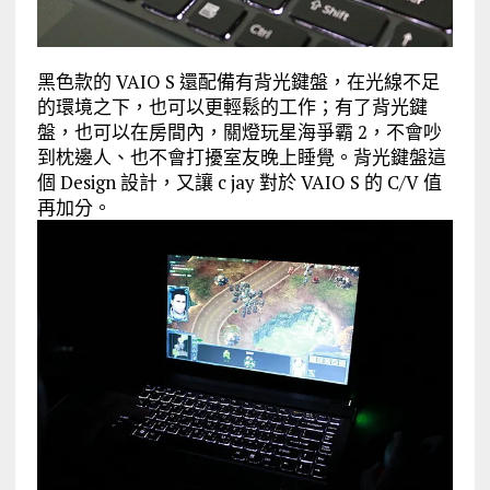
黑色款的 VAIO S 還配備有背光鍵盤，在光線不足
的環境之下，也可以更輕鬆的工作；有了背光鍵
盤，也可以在房間內，關燈玩星海爭霸 2，不會吵
到枕邊人、也不會打擾室友晚上睡覺。背光鍵盤這
個 Design 設計，又讓 c jay 對於 VAIO S 的 C/V 值
再加分。