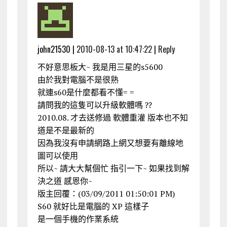
john21530 |
2010-08-13 at 10:47:22
|
Reply
不好意思板大~ 我是用三星的s5600
由於我對電腦不是很熟
就連s60是什麼都看不懂= =
請問我的這隻可以升級軟體嗎 ??
2010.08. 才去送修過 軟體重灌 版本也不知
道是不是最新的
因為我沒有申請網路上網又想要有離線地
圖可以使用
所以~ 請大大幫個忙 指引一下~ 如果找到解
決之道 感恩你~
版主回覆：(03/09/2011 01:50:01 PM)
S60 就好比是電腦的 XP 這樣子
是一個手機的作業系統