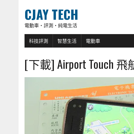
CJAY TECH
電動車・評測・純電生活
科技評測
智慧生活
電動車
[下載] Airport Touc