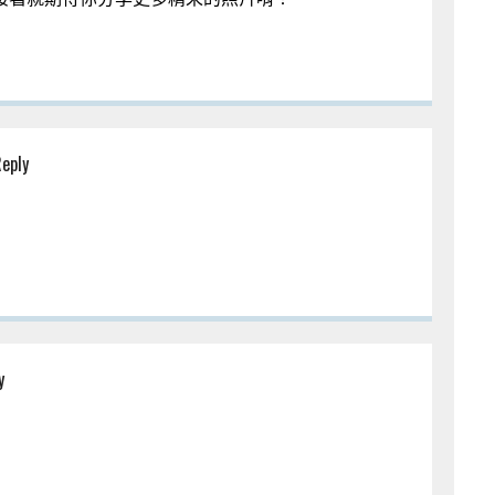
eply
y