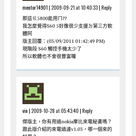
mentor14901 |
2009-09-21 at 10:40:33
|
Reply
那這ㄍ5800能用ㄇ??
我怎麼覺得S60 5好像很少支援ㄉ第三方軟
體阿
版主回覆：(03/09/2011 01:42:49 PM)
現階段 S60 觸控手機太少了
所以軟體也不會很豐富囉
vin |
2009-10-28 at 05:43:40
|
Reply
傑版主，你有用過nokia摩比來電秘書嗎？
跟此版介紹的來電過濾v1.03，哪一個來的