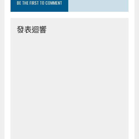
BE THE FIRST TO COMMENT
發表迴響