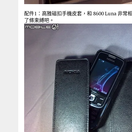
配件1：高雅磁扣手機皮套，和 8600 Luna
了條束縛吧。