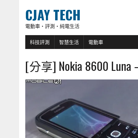
CJAY TECH
電動車・評測・純電生活
科技評測
智慧生活
電動車
[分享] Nokia 8600 L