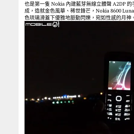
也是第一隻 Nokia 內建藍芽無線立體聲 A2DP 的手機，N
成，造就金色風華、稀世鋒芒，Nokia 8600 
色琉璃滑蓋下優雅地脈動閃爍，宛如性感的月神