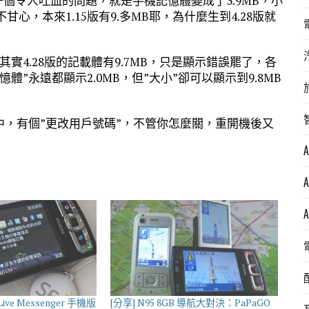
一個令人吐血的問題，就是手機記憶體變成了3.9MB，小
心，本來1.15版有9.多MB耶，為什麼生到4.28版就
其實4.28版的記載體有9.7MB，只是顯示錯誤罷了，各
”永遠都顯示2.0MB，但”大小”卻可以顯示到9.8MB
”中，有個”更改用戶號碼”，不管你怎麼關，重開機後又
Live Messenger 手機版
[分享] N95 8GB 導航大對決：PaPaGO