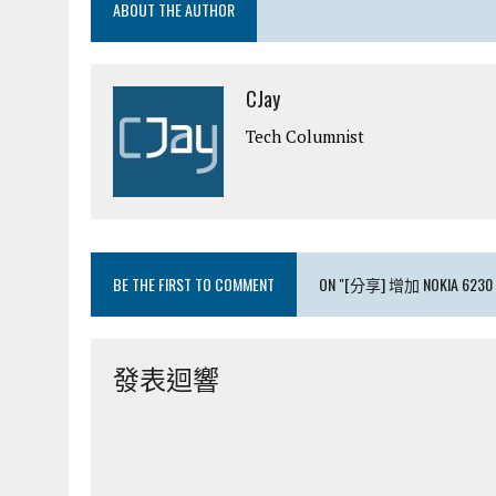
ABOUT THE AUTHOR
CJay
Tech Columnist
BE THE FIRST TO COMMENT
ON "[分享] 增加 NOKIA 6
發表迴響