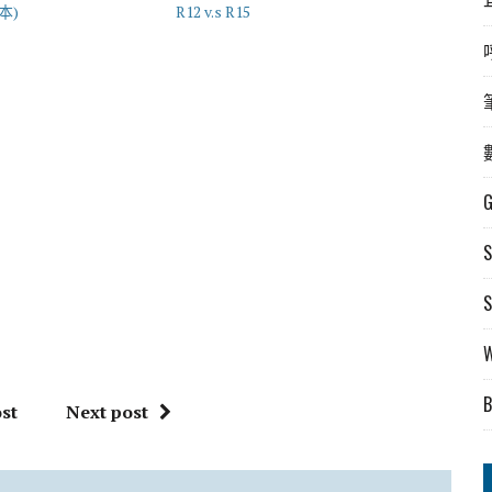
版本)
R12 v.s R15
st
Next post