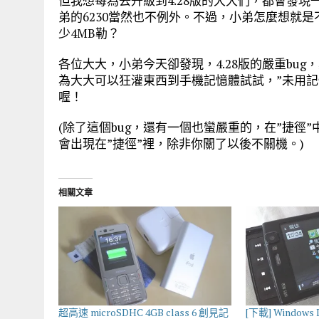
但我想每為去升級到4.28版的大大們，都會發現
弟的6230當然也不例外。不過，小弟怎麼想就是不甘
少4MB勒？
各位大大，小弟今天卻發現，4.28版的嚴重bug，
為大大可以狂灌東西到手機記憶體試試，”未用記憶體
喔！
(除了這個bug，還有一個也蠻嚴重的，在”捷徑
會出現在”捷徑”裡，除非你關了以後不關機。)
相關文章
超高速 microSDHC 4GB class 6 創見記
[下載] Windows 