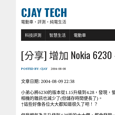
CJAY TECH
電動車・評測・純電生活
科技評測
智慧生活
電動車
[分享] 增加 Nokia 6
POSTED BY:
CJAY
2004-08-08
文章日期: 2004-08-09 22:38
小弟心將6230的版本從1.15升級到4.28，發
相機的雜訊也減少了(但儲存時間便長了)。
↑這些好像各位大大都知道很久了吧！？