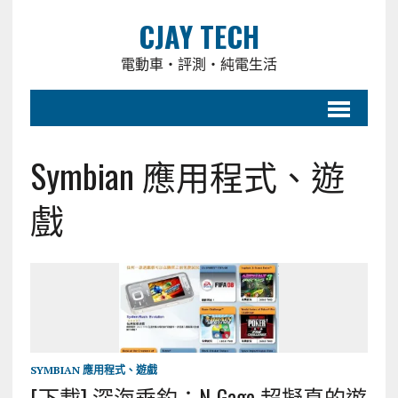
CJAY TECH
電動車・評測・純電生活
Symbian 應用程式、遊
戲
SYMBIAN 應用程式、遊戲
[下載] 深海垂釣：N-Gage 超擬真的遊