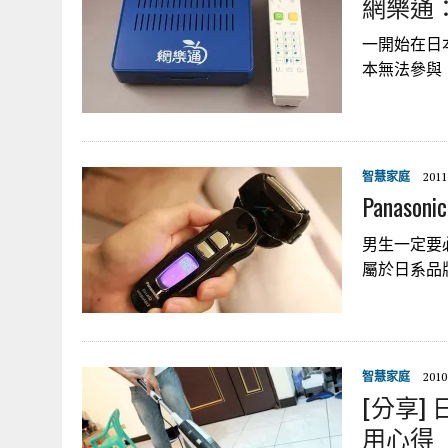
網樂通
一開始在日
本無法參與
智慧家庭
2011
Panas
男生一定要必
屬於日系品牌
智慧家庭
2010
[分享] 
用心得