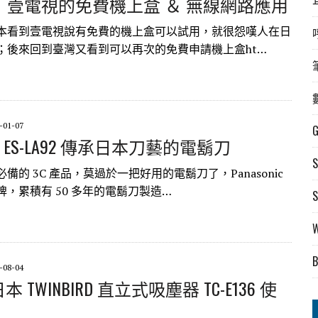
：壹電視的免費機上盒 ＆ 無線網路應用
本看到壹電視說有免費的機上盒可以試用，就很怨嘆人在日
；後來回到臺灣又看到可以再次的免費申請機上盒ht…
-01-07
onic ES-LA92 傳承日本刀藝的電鬍刀
備的 3C 產品，莫過於一把好用的電鬍刀了，Panasonic
，累積有 50 多年的電鬍刀製造…
-08-04
日本 TWINBIRD 直立式吸塵器 TC-E136 使