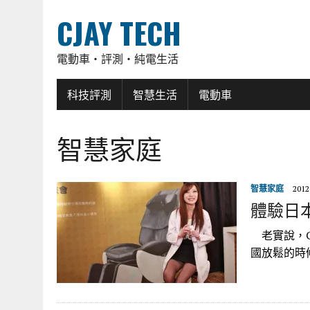
CJAY TECH
電動車・評測・純電生活
科技評測
智慧生活
電動車
智慧家庭
智慧家庭
2012
體驗日本
老實說，C
國放鬆的時