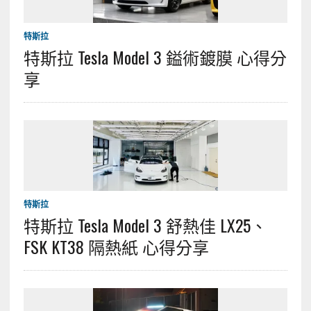
特斯拉
特斯拉 Tesla Model 3 鎰術鍍膜 心得分
享
特斯拉
特斯拉 Tesla Model 3 舒熱佳 LX25、
FSK KT38 隔熱紙 心得分享