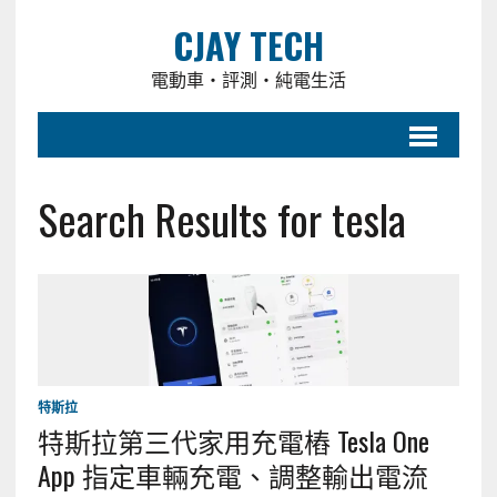
CJAY TECH
電動車・評測・純電生活
Search Results for tesla
特斯拉
特斯拉第三代家用充電樁 Tesla One
App 指定車輛充電、調整輸出電流