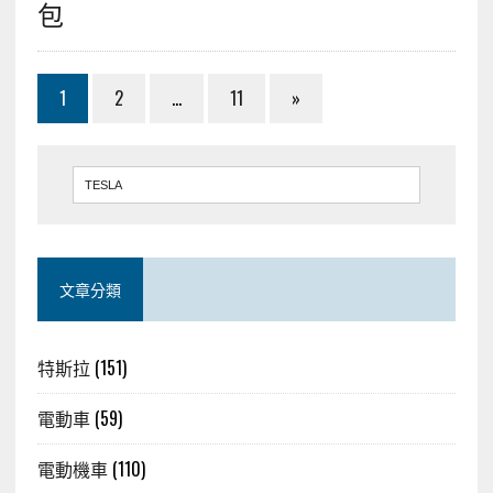
包
1
2
...
11
»
文章分類
特斯拉
(151)
電動車
(59)
電動機車
(110)