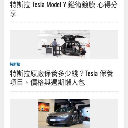
特斯拉 Tesla Model Y 鎰術鍍膜 心得分
享
特斯拉
特斯拉原廠保養多少錢？Tesla 保養
項目、價格與週期懶人包